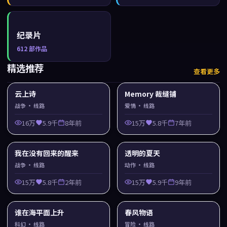
纪录片
612
部作品
精选推荐
查看更多
云上诗
Memory 裁缝铺
战争
· 线路
爱情
· 线路
16万
5.9千
8年前
15万
5.8千
7年前
我在没有回来的醒来
透明的夏天
战争
· 线路
动作
· 线路
15万
5.8千
2年前
15万
5.9千
9年前
谁在海平面上升
春风物语
科幻
· 线路
冒险
· 线路