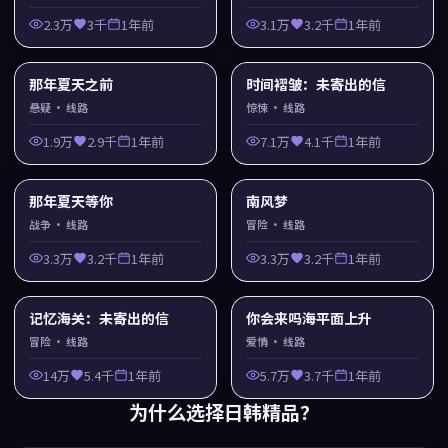
2.3万
3千
1年前
3.1万
3.2千
1年前
那年夏天之前
时间褶皱：未寄出的信
悬疑
· 线路
惊悚
· 线路
1.9万
2.9千
1年前
7.1万
4.1千
1年前
那年夏天等你
南风梦
战争
· 线路
冒险
· 线路
3.3万
3.2千
1年前
3.3万
3.2千
1年前
记忆海关：未寄出的信
你会来吗海平面上升
冒险
· 线路
爱情
· 线路
14万
5.4千
1年前
5.7万
3.7千
1年前
为什么选择
日韩精品
？