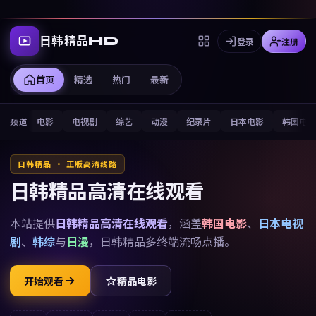
日韩精品HD
登录
注册
首页
精选
热门
最新
电影
电视剧
综艺
动漫
纪录片
日本电影
韩国电
频道
日韩精品 · 正版高清线路
日韩精品高清在线观看
本站提供
日韩精品高清在线观看
，涵盖
韩国电影
、
日本电视
剧
、
韩综
与
日漫
，
日韩精品
多终端流畅点播。
开始观看
精品电影