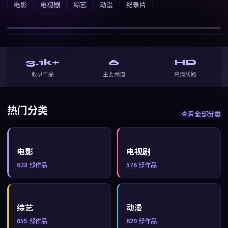
云上诗
电影
电视剧
综艺
动漫
纪录片
战争
· ⭐
7.0
3.1k+
6
HD
收录作品
主要频道
高清线路
热门分类
查看全部分类
电影
电视剧
628
部作品
576
部作品
综艺
动漫
655
部作品
629
部作品