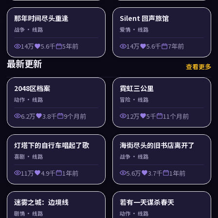
那年时间尽头重逢
Silent 回声旅馆
战争
· 线路
爱情
· 线路
14万
5.6千
5年前
14万
5.6千
7年前
最新更新
查看更多
2048区档案
霓虹三公里
动作
· 线路
冒险
· 线路
6.2万
3.8千
9个月前
12万
5千
11个月前
灯塔下的自行车唱起了歌
海街尽头的旧书店离开了
喜剧
· 线路
战争
· 线路
11万
4.9千
1年前
5.6万
3.7千
1年前
迷雾之城：边境线
若有一天谋杀春天
剧情
· 线路
动作
· 线路