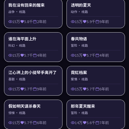
我在没有回来的醒来
透明的夏天
战争
· 线路
动作
· 线路
15万
5.8千
2年前
15万
5.9千
9年前
谁在海平面上升
春风物语
科幻
· 线路
冒险
· 线路
15万
5.7千
4年前
15万
5.7千
4年前
江心洲上的小提琴手离开了
霓虹档案
喜剧
· 线路
爱情
· 线路
15万
5.7千
9年前
15万
5.7千
6年前
假如明天谋杀春天
那年夏天醒来
惊悚
· 线路
冒险
· 线路
15万
5.7千
6年前
14万
5.6千
7年前