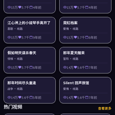
15万
5.7千
4年前
15万
5.7千
4年前
江心洲上的小提琴手离开了
霓虹档案
喜剧
· 线路
爱情
· 线路
15万
5.7千
9年前
15万
5.7千
6年前
假如明天谋杀春天
那年夏天醒来
惊悚
· 线路
冒险
· 线路
15万
5.7千
6年前
14万
5.6千
7年前
那年时间尽头重逢
Silent 回声旅馆
战争
· 线路
爱情
· 线路
14万
5.6千
5年前
14万
5.6千
7年前
热门视频
查看更多