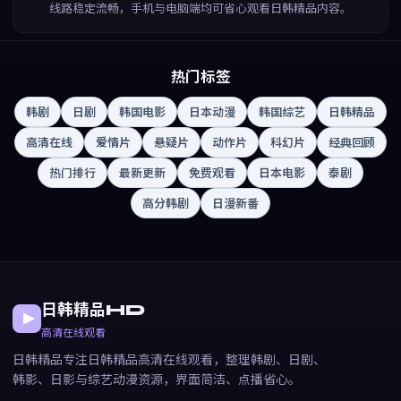
线路稳定流畅，手机与电脑端均可省心观看日韩精品内容。
热门标签
韩剧
日剧
韩国电影
日本动漫
韩国综艺
日韩精品
高清在线
爱情片
悬疑片
动作片
科幻片
经典回顾
热门排行
最新更新
免费观看
日本电影
泰剧
高分韩剧
日漫新番
日韩精品HD
高清在线观看
日韩精品专注日韩精品高清在线观看，整理韩剧、日剧、
韩影、日影与综艺动漫资源，界面简洁、点播省心。